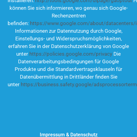
installieren:
http://tools.google.com/dlpage/gaoptout
H
können Sie sich informieren, wo genau sich Google-
Rechenzentren
befinden:
https://www.google.com/about/datacenters/i
Informationen zur Datennutzung durch Google,
Einstellungs- und Widerspruchsmöglichkeiten,
erfahren Sie in der Datenschutzerklärung von Google
unter
https://policies.google.com/privacy
Die
Datenverarbeitungsbedingungen für Google
Produkte und die Standardvertragsklauseln für
Datenübermittlung in Drittländer finden Sie
unter
https://business.safety.google/adsprocessorterm
Impressum
&
Datenschutz